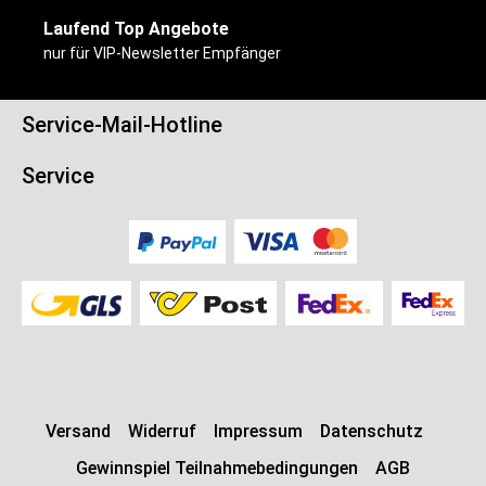
Coffein
50mg
45mg
Laufend Top Angebote
Immunoglobulin
216 mg
194 mg
nur für VIP-Newsletter Empfänger
G
BE
7,17
6,45
Service-Mail-Hotline
*) % der empfohlenen Tagesdosis gemäß NRV (Nährstoffbezugswert)
Bitte beachten: Rechtsgültigkeit hat ausschließlich das Zutaten- und
Service
Nährwertverzeichnis auf der jeweiligen im Handel befindlichen
Produktverpackung.
Versand
Widerruf
Impressum
Datenschutz
Gewinnspiel Teilnahmebedingungen
AGB