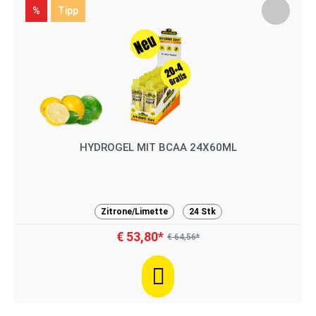
%
Tipp
HYDROGEL MIT BCAA 24X60ML
Zitrone/Limette
24 Stk
€ 53,80*
€ 64,56*