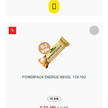
%
POWERPACK ENERGIE RIEGEL 15X70G
15 Stk
€ 33,48*
€ 41,85*