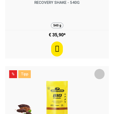
RECOVERY SHAKE - 540G
540 g
€ 35,90*
%
Tipp