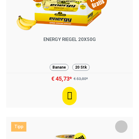
ENERGY RIEGEL 20X50G
Banane
20 Stk
€ 45,73*
€ 53,80*
Tipp