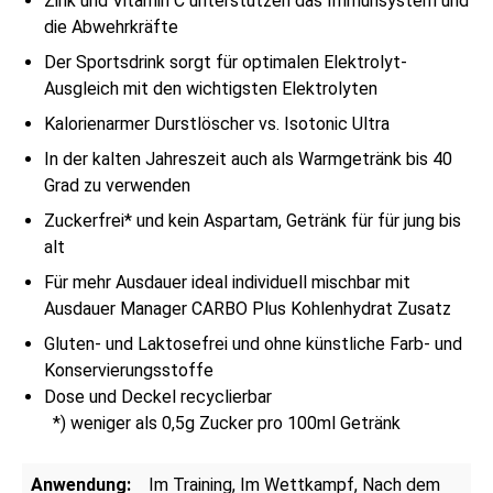
Zink und Vitamin C unterstützen das Immunsystem und
die Abwehrkräfte
Der Sportsdrink sorgt für optimalen Elektrolyt-
Ausgleich mit den wichtigsten Elektrolyten
Kalorienarmer Durstlöscher vs. Isotonic Ultra
In der kalten Jahreszeit auch als Warmgetränk bis 40
Grad zu verwenden
Zuckerfrei* und kein Aspartam, Getränk für für jung bis
alt
Für mehr Ausdauer ideal individuell mischbar mit
Ausdauer Manager CARBO Plus Kohlenhydrat Zusatz
Gluten- und Laktosefrei und ohne künstliche Farb- und
Konservierungsstoffe
Dose und Deckel recyclierbar
*) weniger als 0,5g Zucker pro 100ml Getränk
Anwendung:
Im Training
, Im Wettkampf
, Nach dem