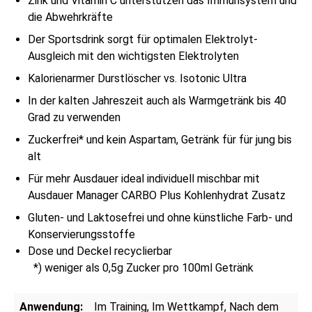
Zink und Vitamin C unterstützen das Immunsystem und
die Abwehrkräfte
Der Sportsdrink sorgt für optimalen Elektrolyt-
Ausgleich mit den wichtigsten Elektrolyten
Kalorienarmer Durstlöscher vs. Isotonic Ultra
In der kalten Jahreszeit auch als Warmgetränk bis 40
Grad zu verwenden
Zuckerfrei* und kein Aspartam, Getränk für für jung bis
alt
Für mehr Ausdauer ideal individuell mischbar mit
Ausdauer Manager CARBO Plus Kohlenhydrat Zusatz
Gluten- und Laktosefrei und ohne künstliche Farb- und
Konservierungsstoffe
Dose und Deckel recyclierbar
*) weniger als 0,5g Zucker pro 100ml Getränk
Anwendung:
Im Training
, Im Wettkampf
, Nach dem