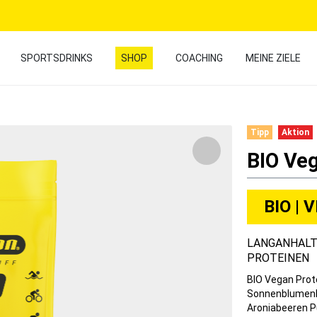
SPORTSDRINKS
SHOP
COACHING
MEINE ZIELE
Tipp
Aktion
BIO Veg
BIO | 
LANGANHALT
PROTEINEN
BIO Vegan Prote
Sonnenblumenker
Aroniabeeren Pu