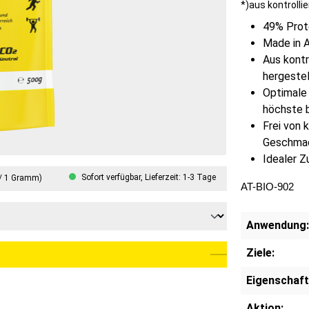
*)aus kontrolli
49% Prot
Made in A
Aus kontr
hergestel
Optimale
höchste b
Frei von 
Geschmac
Idealer Z
Sofort verfügbar, Lieferzeit: 1-3 Tage
 / 1 Gramm)
AT-BIO-902
Anwendung:
Ziele:
Eigenschaft
Aktion: