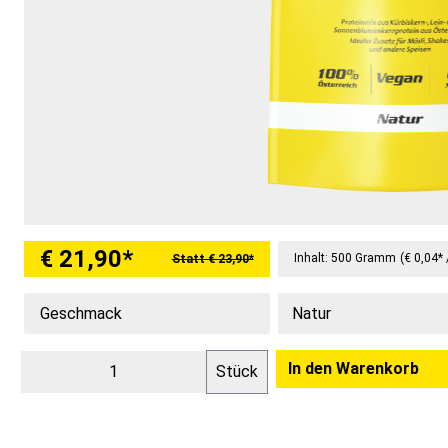
€ 21,90*
Inhalt:
500 Gramm
(€ 0,04*
Statt € 23,90*
Geschmack
In den Warenkorb
Stück